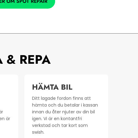
ER OM SPOT REPAIR
 & REPA
HÄMTA BIL
Ditt lagade fordon finns att
hämta och du betalar i kassan
är
innan du åter njuter av din bil
len är
igen. Vi är en kontantfri
verkstad och tar kort som
swish.