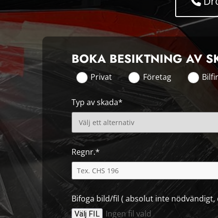
Dro
BOKA BESIKTNING AV S
Privat
Företag
Bilf
Typ av skada*
Regnr.*
Bifoga bild/fil ( absolut inte nödvändigt
Ingen fil vald
Välj FIL