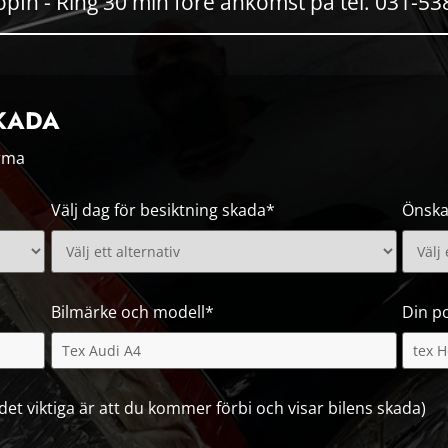
pIn - Ring 30 min före ankomst på tel. 031-5
KADA
irma
Välj dag för besiktning skada*
Önska
Bilmärke och modell*
Din p
, det viktiga är att du kommer förbi och visar bilens skada)