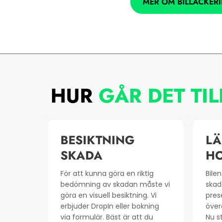
MER OM BILLACKER
HUR
GÅR DET TIL
BESIKTNING
LÄ
SKADA
HO
För att kunna göra en riktig
Bile
bedömning av skadan måste vi
skad
göra en visuell besiktning. Vi
pres
erbjuder DropIn eller bokning
över
via formulär. Bäst är att du
Nu s