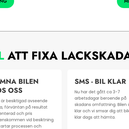
ING
M
L
ATT FIXA LACKSKADA
MNA BILEN
SMS - BIL KLAR
S OSS
Nu har det gått ca 3-7
arbetsdagar beroende på
n är besiktigad avseende
skadans omfattning. Bilen 
a, förväntan på resultat
klar och vi smsar dig att bi
enterad och pris
klar dags att hämta.
enskommen vid besiktning.
tartar processen och