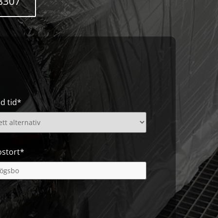
38307
d tid*
ostort*