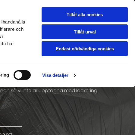
ER
FRÅGOR/SVAR
Tillåt alla cookies
BESIKTNING
SKADA
illhandahålla
ifierare och
Tillåt urval
vi
 du har
Endast nödvändiga cookies
PLAST HÖGSBO
ring
Visa detaljer
siktningen tar ca 5-10 minuter och du får ett
 innan så vi inte är upptagna med lackering.