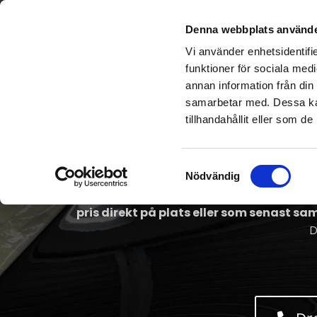
Denna webbplats använde
BESIKTNING SKAD
Vi använder enhetsidentifie
funktioner för sociala medi
annan information från din
samarbetar med. Dessa kan
tillhandahållit eller som d
SKADEBESIKT
Samtyckesval
Nödvändig
Vi har DropIn för visuell besikting av lackska
pris direkt på plats eller som senast s
D