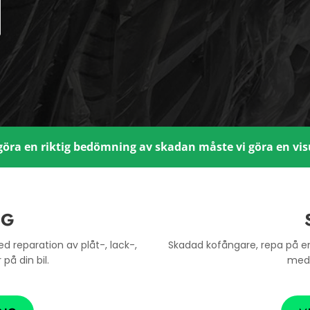
göra en riktig bedömning av skadan måste vi göra en visu
NG
d reparation av plåt-, lack-,
Skadad kofångare, repa på en 
på din bil.
med 