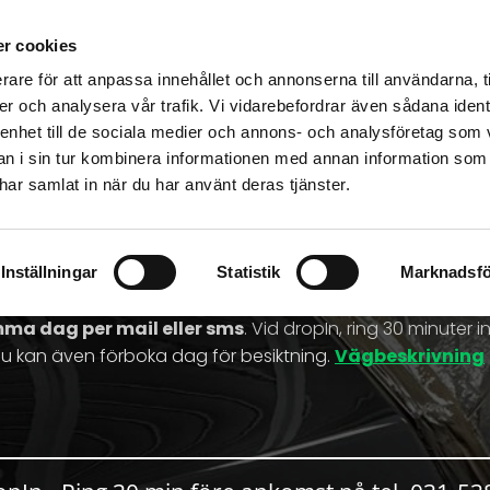
r cookies
A
SPOT REPAIR
LACKSKADOR
GALLERI
GARANTI
rare för att anpassa innehållet och annonserna till användarna, t
KONTAKT
er och analysera vår trafik. Vi vidarebefordrar även sådana ident
 enhet till de sociala medier och annons- och analysföretag som 
 i sin tur kombinera informationen med annan information som
e har samlat in när du har använt deras tjänster.
NING BILLACK/PLÅT/
Inställningar
Statistik
Marknadsfö
da / stenskott / galv / ytrost / repa / skav / buckla mm, be
amma dag per mail eller sms
. Vid dropIn, ring 30 minuter
u kan även förboka dag för besiktning.
Vägbeskrivning