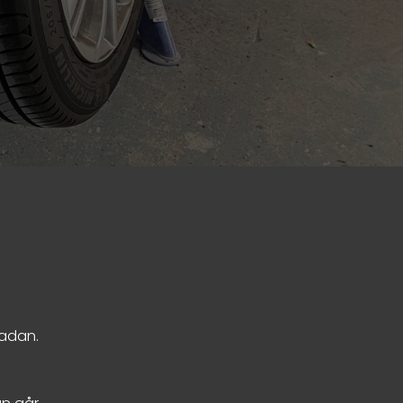
kadan.
n