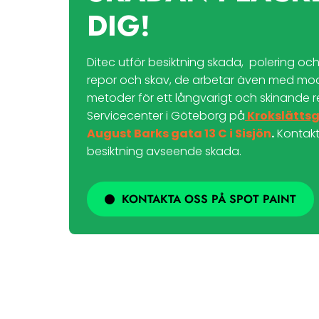
DIG!
Ditec utför besiktning skada, polering o
repor och skav, de arbetar även med mo
metoder för ett långvarigt och skinande re
Servicecenter i Göteborg på
Krokslättsg
August Barks gata 13 C i Sisjön
.
Kontak
besiktning avseende skada.
KONTAKTA OSS PÅ SPOT PAINT