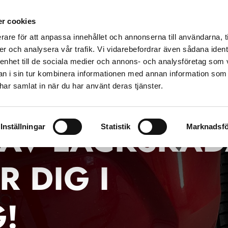
r cookies
A
SPOT REPAIR
LACKSKADOR
GALLERI
GARANTI
rare för att anpassa innehållet och annonserna till användarna, t
KONTAKT
er och analysera vår trafik. Vi vidarebefordrar även sådana ident
 enhet till de sociala medier och annons- och analysföretag som 
 i sin tur kombinera informationen med annan information som
e har samlat in när du har använt deras tjänster.
 AV LACKSKA
Inställningar
Statistik
Marknadsfö
R DIG I
!