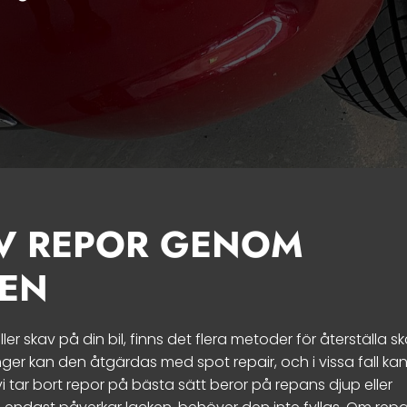
V REPOR GENOM
LEN
ler skav på din bil, finns det flera metoder för återställa s
ger kan den åtgärdas med spot repair, och i vissa fall ka
vi tar bort repor på bästa sätt beror på repans djup eller