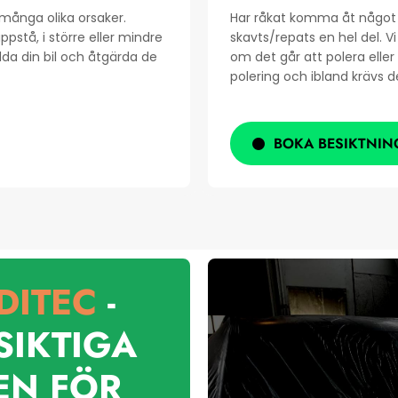
 många olika orsaker.
Har råkat komma åt något 
pstå, i större eller mindre
skavts/repats en hel del. V
dda din bil och åtgärda de
om det går att polera elle
polering och ibland krävs d
BOKA BESIKTNIN
DITEC
-
SIKTIGA
EN FÖR