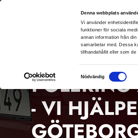
Denna webbplats använde
BESIKTNING SKAD
Vi använder enhetsidentifie
funktioner för sociala medi
annan information från din
samarbetar med. Dessa kan
tillhandahållit eller som d
SPOT PAINT GÖTEBORG
Samtyckesval
POLERING
Nödvändig
- VI HJÄLPE
GÖTEBORG