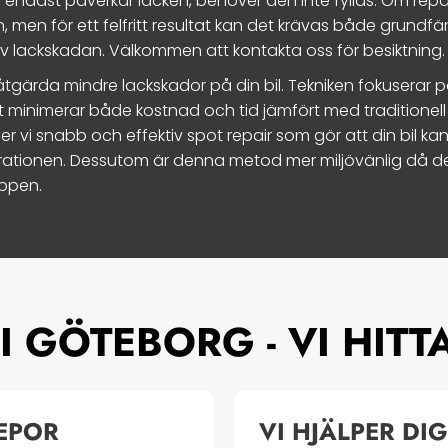
 endast påverkar lacken, behöver den inte fyllas. Om rep
n, men för ett felfritt resultat kan det krävas både grundf
g av lackskadan. Välkommen att kontakta oss för besiktning.
tgärda mindre lackskador på din bil. Tekniken fokuserar p
 minimerar både kostnad och tid jämfört med traditionell
er vi snabb och effektiv spot repair som gör att din bil ka
arationen. Dessutom är denna metod mer miljövänlig då d
äppen.
I GÖTEBORG - VI HITT
REPOR
VI HJÄLPER DI