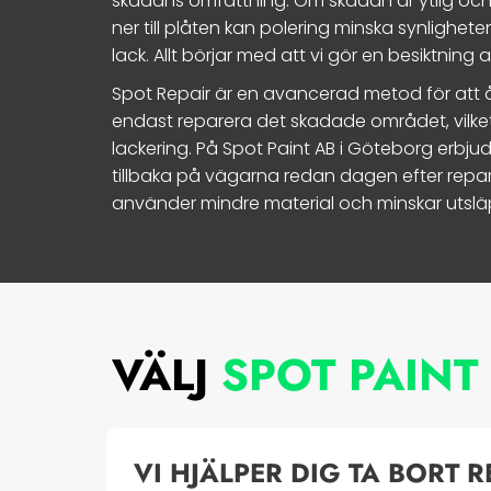
skadans omfattning. Om skadan är ytlig och
ner till plåten kan polering minska synlighete
lack. Allt börjar med att vi gör en besiktnin
Spot Repair är en avancerad metod för att å
endast reparera det skadade området, vilket
lackering. På Spot Paint AB i Göteborg erbjud
tillbaka på vägarna redan dagen efter rep
använder mindre material och minskar utsl
VÄLJ
SPOT PAINT
VI HJÄLPER DIG TA BORT 