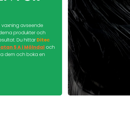
ch vaxning avseende
derna produkter och
sultat. Du hittar
Ditec
atan 5 A i Mölndal
och
ta dem och boka en