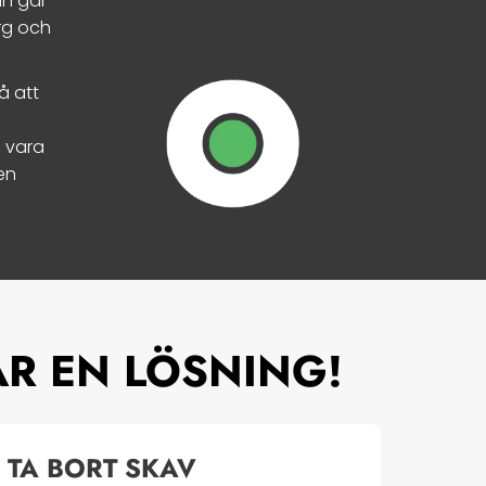
an går
ärg och
å att
n vara
en
AR EN LÖSNING!
G TA BORT SKAV