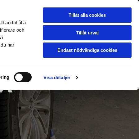
ER
FRÅGOR/SVAR
Tillåt alla cookies
BESIKTNING
SKADA
illhandahålla
ifierare och
Tillåt urval
vi
 du har
Endast nödvändiga cookies
DA
ring
Visa detaljer